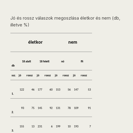
Jó és rossz válaszok megoszlása életkor és nem (db,
illetve %)
életkor
nem
18 alatt
18 felett
nő
ffi
db
ssz.
jó
rossz
jó
rossz
jó
rossz
jó
rossz
122
46
177
60
153
56
147
53
1.
93
75
145
92
131
78
109
91
2.
155
13
231
6
199
10
193
7
3.