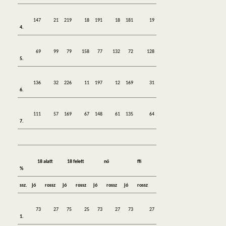
147
21
219
18
191
18
181
19
4.
69
99
79
158
77
132
72
128
5.
136
32
226
11
197
12
169
31
6.
111
57
169
67
148
61
135
64
7.
18 alatt
18 felett
nő
ffi
%
ssz.
jó
rossz
jó
rossz
jó
rossz
jó
rossz
73
27
75
25
73
27
73
27
1.