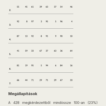
55
45
61
39
63
37
54
46
2.
92
8
97
3
95
5
96
4
3.
87
13
92
8
91
9
90
10
4.
41
59
33
67
37
63
36
64
5.
81
19
95
5
94
6
84
16
6.
66
44
71
29
71
29
67
33
7.
Megállapítások
A 428 megkérdezettből mindössze 100-an (23%)