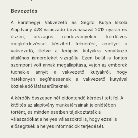
Bevezetés
A Baráthegyi Vakvezető és Segítő Kutya Iskola
Alapítvány 428 válaszadó bevonásával 2012 nyarán és
őszén, országos rendezvényeken kérdőíves
megkérdezéssel készített felmérést, amellyel a
vakvezető, illetve a terápiás kutyákra vonatkozó
általános ismereteket vizsgálta. Ezen belül is fontos
szempont volt annak megállapítása, vajon az emberek
tudnak-e annyit a vakvezető kutyákról, hogy
hatékonyan segíthessenek a vakvezető kutyával
közlekedő látássérülteknek.
A kérdőív összesen hét eldöntendő kérdést tett fel. A
kitöltés az alapítvány munkatársainak jelenlétében
történt, és minden esetben tájékoztatták a
válaszadókat a helyes válaszokról is, hogy ezzel is
elősegítsék a helyes információk terjedését.