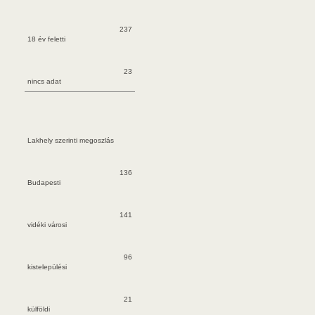
237
18 év feletti
23
nincs adat
Lakhely szerinti megoszlás
136
Budap
esti
141
vidéki városi
96
kistelepülési
21
külföldi