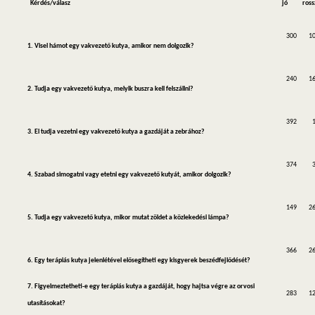
Kérdés/válasz
jó
ross
300
1
1. Visel hámot egy vakvezető kutya, amikor nem dolgozik?
240
1
2. Tudja egy vakvezető kutya, melyik buszra kell felszállni?
392
3. El tudja vezetni egy vakvezető kutya a gazdáját a zebrához?
374
4. Szabad simogatni vagy etetni egy vakvezető kutyát, amikor dolgozik?
149
2
5. Tudja egy vakvezető kutya, mikor mutat zöldet a közlekedési lámpa?
366
2
6. Egy terápiás kutya jelenlétével elősegítheti egy kisgyerek beszédfejlődését?
7. Fi
gyelmeztetheti-e egy terápiás kutya a gazdáját, hogy hajtsa végre az orvosi
283
1
utasításokat?