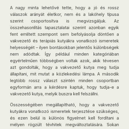
A nagy minta lehetővé tette, hogy a jó és rossz
válaszok arányát életkor, nem és a lakóhely típusa
szerint csoportosítva is megvizsgáljuk. Az
összehasonlítás tapasztalatai szerint azonban egyik
fent említett szempont sem befolyásolja döntően a
vakvezető és terápiás kutyákra vonatkozó ismeretek
helyességét – ilyen bontásokban jelentős különbségek
nem adódtak. Így például minden kategóriában
egyértelműen többségben voltak azok, akik tévesen
azt gondolták, hogy a vakvezető kutya meg tudja
állapítani, mit mutat a közlekedési lámpa. A második
legtöbb rossz választ szintén minden csoportban
egyformán arra a kérdésre kaptuk, hogy tudja-e a
vakvezető kutya, melyik buszra kell felszállni.
Összességében megállapítható, hogy a vakvezető
kutyákra vonatkozó ismeretek terjesztése szükséges,
és ezen belül is különös figyelmet kell fordítani a
mélyen rögzült tévhitek megváltoztatására. Sokan