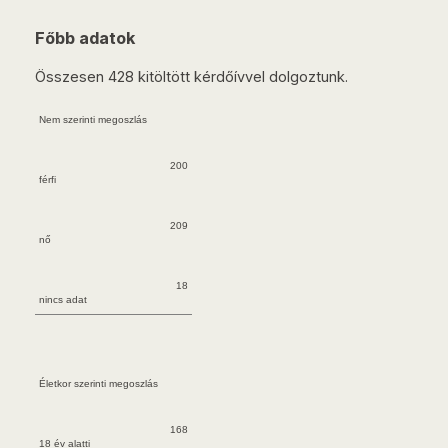
Főbb adatok
Összesen 428 kitöltött kérdőívvel dolgoztunk.
Nem szerinti megoszlás
200
férfi
209
nő
18
nincs adat
Életkor szerinti megoszlás
168
18 év alatti