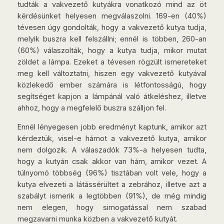
tudták a vakvezető kutyákra vonatkozó mind az öt
kérdésünket helyesen megválaszolni. 169-en (40%)
tévesen úgy gondolták, hogy a vakvezető kutya tudja,
melyik buszra kell felszállni; ennél is többen, 260-an
(60%) válaszolták, hogy a kutya tudja, mikor mutat
zöldet a lámpa. Ezeket a tévesen rögzült ismereteket
meg kell változtatni, hiszen egy vakvezető kutyával
közlekedő ember számára is létfontosságú, hogy
segítséget kapjon a lámpánál való átkeléshez, illetve
ahhoz, hogy a megfelelő buszra szálljon fel.
Ennél lényegesen jobb eredményt kaptunk, amikor azt
kérdeztük, visel-e hámot a vakvezető kutya, amikor
nem dolgozik. A válaszadók 73%-a helyesen tudta,
hogy a kutyán csak akkor van hám, amikor vezet. A
túlnyomó többség (96%) tisztában volt vele, hogy a
kutya elvezeti a látássérültet a zebrához, illetve azt a
szabályt ismerik a legtöbben (91%), de még mindig
nem elegen, hogy simogatással nem szabad
megzavarni munka közben a vakvezető kutyát.