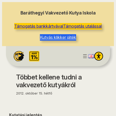
tartalomhoz
Baráthegyi Vakvezető Kutya Iskola
Támogatás bankkártyával
Támogatás utalással
Kutyás klikker játék
Többet kellene tudni a
vakvezető kutyákról
2012. október 15. hétfő
Kutatási jelentés