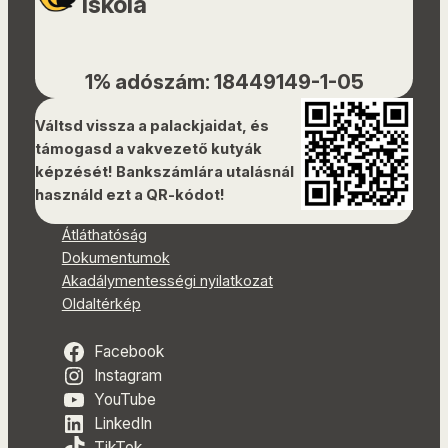
Iskola
1% adószám: 18449149-1-05
Váltsd vissza a palackjaidat, és
támogasd a vakvezető kutyák
képzését! Bankszámlára utalásnál
használd ezt a QR-kódot!
Átláthatóság
Dokumentumok
Akadálymentességi nyilatkozat
Oldaltérkép
Facebook
Instagram
YouTube
LinkedIn
TikTok