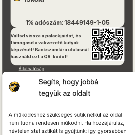
1% adószám: 18449149-1-05
Váltsd vissza a palackjaidat, és
támogasd a vakvezető kutyák
képzését! Bankszámlára utalásnál
használd ezt a QR-kódot!
Átláthatóság
Dokumentumok
Segíts, hogy jobbá
Akadálymentességi nyilatkozat
Oldaltérkép
tegyük az oldalt
Facebook
Instagram
A működéshez szükséges sütik nélkül az oldal
YouTube
nem tudna rendesen működni. Ha hozzájárulsz,
LinkedIn
névtelen statisztikát is gyűjtünk: így gyorsabban
TikTok